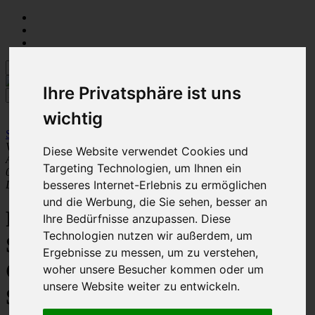
Ihre Privatsphäre ist uns
wichtig
Startseite
:: Frage zum Artikel stellen
VOXTRADE GmbH
Diese Website verwendet Cookies und
An den Angerwiesen 16
Targeting Technologien, um Ihnen ein
04651 Bad Lausick
besseres Internet-Erlebnis zu ermöglichen
Deutschland
und die Werbung, die Sie sehen, besser an
Frage stellen zu 3/4" IG
Ihre Bedürfnisse anzupassen. Diese
Technologien nutzen wir außerdem, um
Schnellkupplung
Ergebnisse zu messen, um zu verstehen,
Gewindestück ähn. GEKA-
woher unsere Besucher kommen oder um
unsere Website weiter zu entwickeln.
System