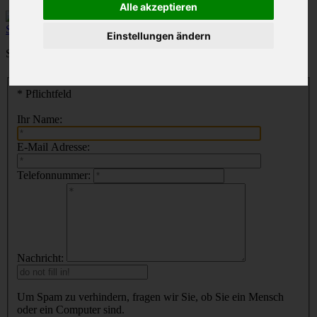
Alle akzeptieren
Einstellungen ändern
Sie haben eine Frage zu einem Artikel? Wir helfen Ihnen gerne!
Was ist Ihre Frage?
* Pflichtfeld
Ihr Name:
E-Mail Adresse:
Telefonnummer:
Nachricht:
Um Spam zu verhindern, fragen wir Sie, ob Sie ein Mensch
oder ein Computer sind.