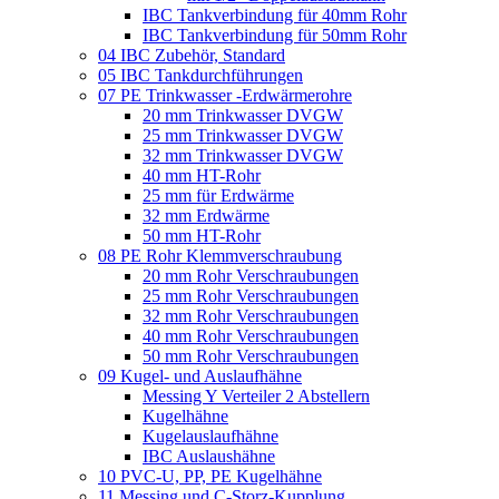
IBC Tankverbindung für 40mm Rohr
IBC Tankverbindung für 50mm Rohr
04 IBC Zubehör, Standard
05 IBC Tankdurchführungen
07 PE Trinkwasser -Erdwärmerohre
20 mm Trinkwasser DVGW
25 mm Trinkwasser DVGW
32 mm Trinkwasser DVGW
40 mm HT-Rohr
25 mm für Erdwärme
32 mm Erdwärme
50 mm HT-Rohr
08 PE Rohr Klemmverschraubung
20 mm Rohr Verschraubungen
25 mm Rohr Verschraubungen
32 mm Rohr Verschraubungen
40 mm Rohr Verschraubungen
50 mm Rohr Verschraubungen
09 Kugel- und Auslaufhähne
Messing Y Verteiler 2 Abstellern
Kugelhähne
Kugelauslaufhähne
IBC Auslaushähne
10 PVC-U, PP, PE Kugelhähne
11 Messing und C-Storz-Kupplung