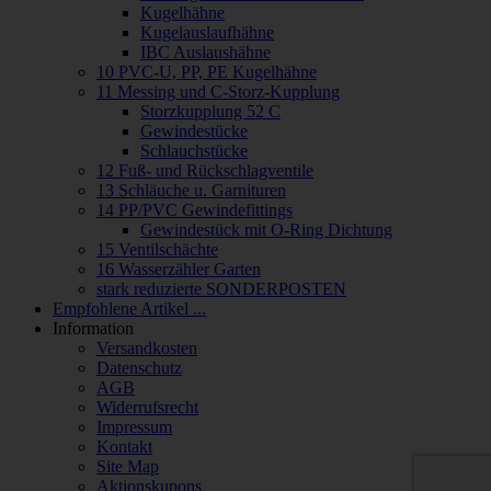
Kugelhähne
Kugelauslaufhähne
IBC Auslaushähne
10 PVC-U, PP, PE Kugelhähne
11 Messing und C-Storz-Kupplung
Storzkupplung 52 C
Gewindestücke
Schlauchstücke
12 Fuß- und Rückschlagventile
13 Schläuche u. Garnituren
14 PP/PVC Gewindefittings
Gewindestück mit O-Ring Dichtung
15 Ventilschächte
16 Wasserzähler Garten
stark reduzierte SONDERPOSTEN
Empfohlene Artikel ...
Information
Versandkosten
Datenschutz
AGB
Widerrufsrecht
Impressum
Kontakt
Site Map
Aktionskupons