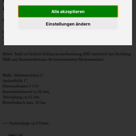
zzgl.
Versandkosten
Alle akzeptieren
Menge:
Einstellungen ändern
Gehäuse Messing CW617N vernickelt. Kugel Messing CW617N hartverchromt
mit Dichtringen PTFE.
Spindel Messing CW614N mit O-Ring NBR.
Hebel: Stahl rot lackiert.
Schlauchverschraubung ABS vernickelt mit Dichtring
NBR und Kunststoffeinsatz für konzentrierten Medienauslauf.
Maße:
Wandanschluss 1",
Auslauftülle 1",
Überwurfmutter 1 1/4".
Innendurchmesser ca.26 mm,
Abkröpfung ca.15 mm.
Betriebsdruck max. 10 bar.
----- Einbaulänge ca.155mm -