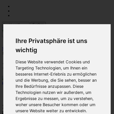
Ihre Privatsphäre ist uns
Startseite
::
09 Kugel- und Auslaufhähne
::
Kugelauslaufhähne
::
wichtig
1" Kugel - Auslaufhahn
Diese Website verwendet Cookies und
1" Kugel - Auslaufhahn
Targeting Technologien, um Ihnen ein
besseres Internet-Erlebnis zu ermöglichen
und die Werbung, die Sie sehen, besser an
größeres Bild
Ihre Bedürfnisse anzupassen. Diese
Artikelnummer: #112
Technologien nutzen wir außerdem, um
273 Stück auf Lager
Ergebnisse zu messen, um zu verstehen,
woher unsere Besucher kommen oder um
12,00 €
unsere Website weiter zu entwickeln.
inkl. 19% MwSt.