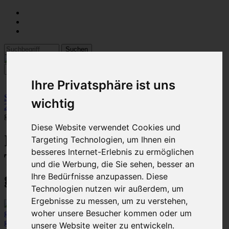
Ihre Privatsphäre ist uns
Startseite
::
03 IBC Tankverbindungen
::
IBC Tankverbindung für
wichtig
25mm Rohr
:: IBC Verbindungsset für 2 Tanks 25 mm
gegenüberstehend 60cm
Diese Website verwendet Cookies und
IBC Verbindungsset für 2
Targeting Technologien, um Ihnen ein
besseres Internet-Erlebnis zu ermöglichen
Tanks 25 mm
und die Werbung, die Sie sehen, besser an
gegenüberstehend 60cm
Ihre Bedürfnisse anzupassen. Diese
Technologien nutzen wir außerdem, um
Ergebnisse zu messen, um zu verstehen,
woher unsere Besucher kommen oder um
größeres Bild
unsere Website weiter zu entwickeln.