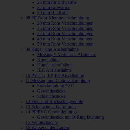
25 mm für Erdwärme
32 mm Erdwärme
50 mm HT-Rohr
08 PE Rohr Klemmverschraubung
20 mm Rohr Verschraubungen
25 mm Rohr Verschraubungen
32 mm Rohr Verschraubungen
40 mm Rohr Verschraubungen
50 mm Rohr Verschraubungen
09 Kugel- und Auslaufhähne
Messing Y Verteiler 2 Abstellern
Kugelhähne
Kugelauslaufhähne
IBC Auslaushähne
10 PVC-U, PP, PE Kugelhähne
11 Messing und C-Storz-Kupplung
Storzkupplung 52 C
Gewindestücke
Schlauchstücke
12 Fuß- und Rückschlagventile
13 Schläuche u. Garnituren
14 PP/PVC Gewindefittings
Gewindestück mit O-Ring Dichtung
15 Ventilschächte
16 Wasserzähler Garten