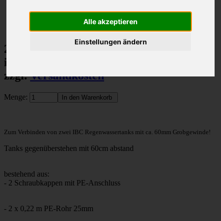
Artikelnummer: #1011 Spezial
127 Stück auf Lager
Alle akzeptieren
Hersteller: Voxtrade GmbH
Einstellungen ändern
24,45 €
inkl. 19% MwSt.
zzgl.
Versandkosten
Menge:
Zum Verbinden von zwei IBC Regenwassertanks mit ca. 60mm Grobgewinde!
Tanks gegenüberstehen mit 60cm abstand
bestehend aus:
- 2 Schraubkappen mit PE-Anschluss
- 2 x 0,22 m PE-Rohr 25mm