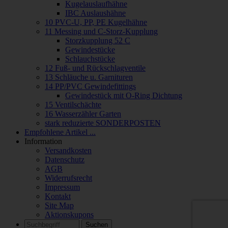
Kugelauslaufhähne
IBC Auslaushähne
10 PVC-U, PP, PE Kugelhähne
11 Messing und C-Storz-Kupplung
Storzkupplung 52 C
Gewindestücke
Schlauchstücke
12 Fuß- und Rückschlagventile
13 Schläuche u. Garnituren
14 PP/PVC Gewindefittings
Gewindestück mit O-Ring Dichtung
15 Ventilschächte
16 Wasserzähler Garten
stark reduzierte SONDERPOSTEN
Empfohlene Artikel ...
Information
Versandkosten
Datenschutz
AGB
Widerrufsrecht
Impressum
Kontakt
Site Map
Aktionskupons