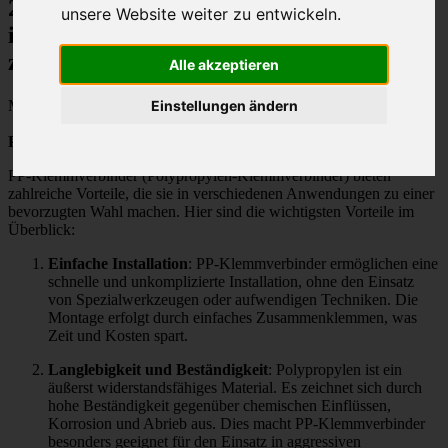
2,80 €
unsere Website weiter zu entwickeln.
inkl. 19% MwSt.
zzgl.
Versandkosten
Alle akzeptieren
Einstellungen ändern
Menge:
PP-Klemmverbinder 25mm
PP-Klemmverbinder (Polypropylen-Klemmverbinder) bieten
zahlreiche Vorteile, die sie in verschiedenen Anwendungen zu einer
bevorzugten Wahl machen. Hier sind die wichtigsten Vorteile im
Überblick:
Einfache Installation
: PP-Klemmverbinder ermöglichen eine
schnelle und unkomplizierte Installation, ohne den Einsatz
von Spezialwerkzeugen oder aufwendigen Techniken. Die
Montage erfolgt durch einfaches Zusammenklemmen, was
Zeit und Kosten spart.
Langlebigkeit und Beständigkeit
: Polypropylen ist ein
äußerst widerstandsfähiges Material. Es zeichnet sich durch
hohe Beständigkeit gegenüber chemischen Einflüssen,
Korrosion und Abrieb aus. Dies macht PP-Klemmverbinder
besonders geeignet für den Einsatz in aggressiven