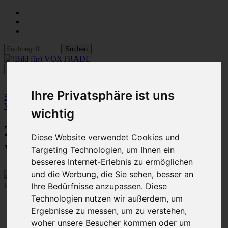
Ihre Privatsphäre ist uns
Startseite
::
08 PE Rohr Klemmverschraubung
::
25 mm Rohr
Verschraubungen
:: 25 mm PE-Rohr Winkel Verschraubung 1" IG
wichtig
25 mm PE-Rohr Winkel
Diese Website verwendet Cookies und
Verschraubung 1" IG
Targeting Technologien, um Ihnen ein
besseres Internet-Erlebnis zu ermöglichen
und die Werbung, die Sie sehen, besser an
größeres Bild
Ihre Bedürfnisse anzupassen. Diese
Technologien nutzen wir außerdem, um
Artikelnummer: #276
Ergebnisse zu messen, um zu verstehen,
654 Stück auf Lager
woher unsere Besucher kommen oder um