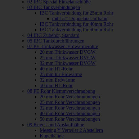
02 IBC Spezial Einzelanschlüße
03 IBC Tankverbindungen
IBC Tankverbindung für 25mm Rohr
mit 1/2" Doppelauslaufhahn
IBC Tankverbindung für 40mm Rohr
IBC Tankverbindung für 50mm Rohr
04 IBC Zubehör, Standard
05 IBC Tankdurchführungen
07 PE Trinkwasser -Erdwärmerohre
20 mm Trinkwasser DVGW
25 mm Trinkwasser DVGW
32 mm Trinkwasser DVGW
40 mm HT-Rohr
25 mm für Erdwärme
32 mm Erdwärme
50 mm HT-Rohr
08 PE Rohr Klemmverschraubung
20 mm Rohr Verschraubungen
25 mm Rohr Verschraubungen
32 mm Rohr Verschraubungen
40 mm Rohr Verschraubungen
50 mm Rohr Verschraubungen
09 Kugel- und Auslaufhähne
Messing Y Verteiler 2 Abstellern
Kugelhähne