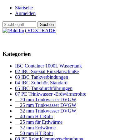
Startseite
Anmelden
Kategorien
IBC Container 1000L Wassertank
02 IBC Spezial Einzelanschlüße
03 IBC Tankverbindungen
04 IBC Zubehör, Standard
05 IBC Tankdurchführungen
07 PE Trinkwasser -Erdwärmerohre
20 mm Trinkwasser DVGW
25 mm Trinkwasser DVGW
32 mm Trinkwasser DVGW
40 mm HT-Rohr
25 mm für Erdwärme
32 mm Erdwärme
50 mm HT-Rohr
08 PE Rohr Klemmverschraubung