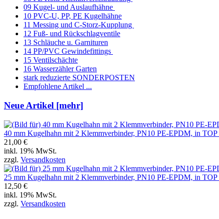
09 Kugel- und Auslaufhähne
10 PVC-U, PP, PE Kugelhähne
11 Messing und C-Storz-Kupplung
12 Fuß- und Rückschlagventile
13 Schläuche u. Garnituren
14 PP/PVC Gewindefittings
15 Ventilschächte
16 Wasserzähler Garten
stark reduzierte SONDERPOSTEN
Empfohlene Artikel ...
Neue Artikel [mehr]
40 mm Kugelhahn mit 2 Klemmverbinder, PN10 PE-EPDM, in TO
21,00 €
inkl. 19% MwSt.
zzgl.
Versandkosten
25 mm Kugelhahn mit 2 Klemmverbinder, PN10 PE-EPDM, in TO
12,50 €
inkl. 19% MwSt.
zzgl.
Versandkosten