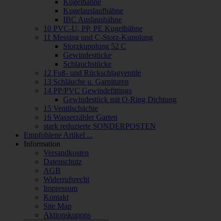
Kugelhähne
Kugelauslaufhähne
IBC Auslaushähne
10 PVC-U, PP, PE Kugelhähne
11 Messing und C-Storz-Kupplung
Storzkupplung 52 C
Gewindestücke
Schlauchstücke
12 Fuß- und Rückschlagventile
13 Schläuche u. Garnituren
14 PP/PVC Gewindefittings
Gewindestück mit O-Ring Dichtung
15 Ventilschächte
16 Wasserzähler Garten
stark reduzierte SONDERPOSTEN
Empfohlene Artikel ...
Information
Versandkosten
Datenschutz
AGB
Widerrufsrecht
Impressum
Kontakt
Site Map
Aktionskupons