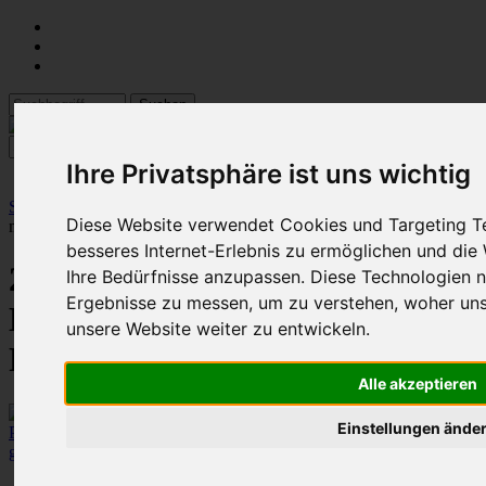
Ihre Privatsphäre ist uns wichtig
Startseite
::
10 PVC-U, PP, PE Kugelhähne
:: 25 mm Kugelhahn
Diese Website verwendet Cookies und Targeting Te
mit 1 Klemmverbinder und 3/4" IG, PN10, PP-EPDM
besseres Internet-Erlebnis zu ermöglichen und die
25 mm Kugelhahn mit 1
Ihre Bedürfnisse anzupassen. Diese Technologien 
Ergebnisse zu messen, um zu verstehen, woher u
Klemmverbinder und 3/4" IG,
unsere Website weiter zu entwickeln.
PN10, PP-EPDM
Alle akzeptieren
Einstellungen ände
größeres Bild