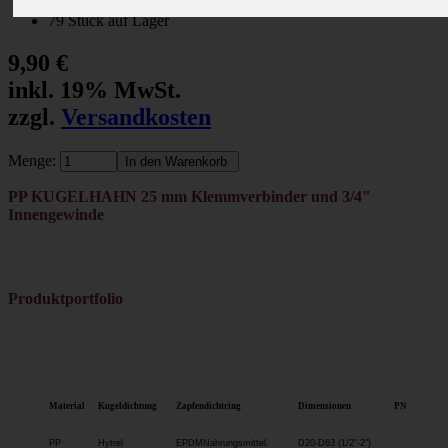
Artikelnummer: #661
79 Stück auf Lager
9,90 €
inkl. 19% MwSt.
zzgl.
Versandkosten
Menge:
PP KUGELHAHN 25 mm Klemmverbinder und 3/4"
Innengewinde
Produktportfolio
[STD] Serie
Material
Kugeldichtung
Zapfendichtring
Dimensionen
PN
PP
Hytrel
EPDM
Nahrungsmittel.
D20-D63 (1/2"-2")