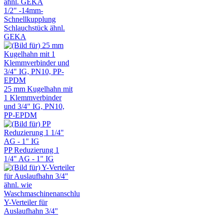
1/2" -14mm-
Schnellkup​plung
Schlauchst​ück ähnl.
GEKA
25 mm Kugelhahn mit
1 Klemmverbinder
und 3/4" IG, PN10,
PP-EPDM
PP Reduzierung 1
1/4" AG - 1" IG
Y-Verteiler für
Auslaufhahn 3/4"