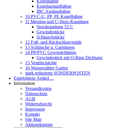
Kugelhähne
Kugelauslaufhähne
IBC Auslaushähne
10 PVC-U, PP, PE Kugelhähne
11 Messing und C-Storz-Kupplung
Storzkupplung 52 C
Gewindestücke
Schlauchstücke
12 Fuß- und Rückschlagventile
13 Schläuche u. Garnituren
14 PP/PVC Gewindefittings
Gewindestück mit O-Ring Dichtung
15 Ventilschächte
16 Wasserzähler Garten
stark reduzierte SONDERPOSTEN
Empfohlene Artikel ...
Information
Versandkosten
Datenschutz
AGB
Widerrufsrecht
Impressum
Kontakt
Site Map
Aktionskupons