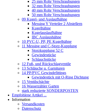
25 mm Rohr Verschraubungen
32 mm Rohr Verschraubungen
40 mm Rohr Verschraubungen
50 mm Rohr Verschraubungen
09 Kugel- und Auslaufhähne
Messing Y Verteiler 2 Abstellern
Kugelhähne
Kugelauslaufhähne
IBC Auslaushähne
10 PVC-U, PP, PE Kugelhähne
11 Messing und C-Storz-Kupplung
Storzkupplung 52 C
Gewindestücke
Schlauchstücke
12 Fuß- und Rückschlagventile
13 Schläuche u. Garnituren
14 PP/PVC Gewindefittings
Gewindestück mit O-Ring Dichtung
15 Ventilschächte
16 Wasserzähler Garten
stark reduzierte SONDERPOSTEN
Empfohlene Artikel ...
Information
Versandkosten
Datenschutz