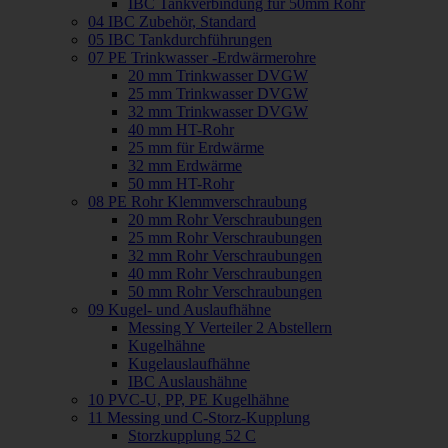
IBC Tankverbindung für 50mm Rohr
04 IBC Zubehör, Standard
05 IBC Tankdurchführungen
07 PE Trinkwasser -Erdwärmerohre
20 mm Trinkwasser DVGW
25 mm Trinkwasser DVGW
32 mm Trinkwasser DVGW
40 mm HT-Rohr
25 mm für Erdwärme
32 mm Erdwärme
50 mm HT-Rohr
08 PE Rohr Klemmverschraubung
20 mm Rohr Verschraubungen
25 mm Rohr Verschraubungen
32 mm Rohr Verschraubungen
40 mm Rohr Verschraubungen
50 mm Rohr Verschraubungen
09 Kugel- und Auslaufhähne
Messing Y Verteiler 2 Abstellern
Kugelhähne
Kugelauslaufhähne
IBC Auslaushähne
10 PVC-U, PP, PE Kugelhähne
11 Messing und C-Storz-Kupplung
Storzkupplung 52 C