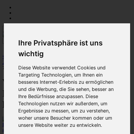
Ihre Privatsphäre ist uns
wichtig
Startseite
::
03 IBC Tankverbindungen
::
IBC Tankverbindung für
25mm Rohr
::
mit 1/2" Doppelauslaufhahn
:: Verbindungsset für
Diese Website verwendet Cookies und
7x 1000L IBC Wassertanks 25mm PE Rohr
Targeting Technologien, um Ihnen ein
Verbindungsset für 7x 1000L
besseres Internet-Erlebnis zu ermöglichen
und die Werbung, die Sie sehen, besser an
IBC Wassertanks 25mm PE
Ihre Bedürfnisse anzupassen. Diese
Rohr
Technologien nutzen wir außerdem, um
Ergebnisse zu messen, um zu verstehen,
woher unsere Besucher kommen oder um
unsere Website weiter zu entwickeln.
größeres Bild