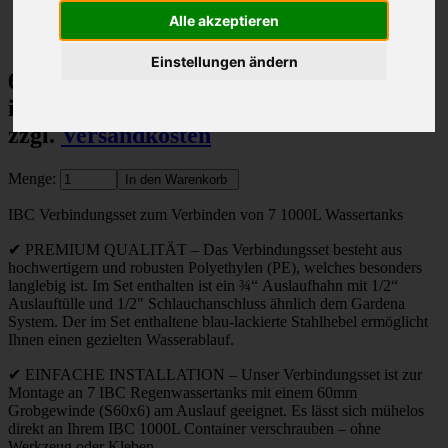
Artikelnummer: #2017
Alle akzeptieren
49 Stück auf Lager
Einstellungen ändern
69,00 €
inkl. 19% MwSt.
zzgl.
Versandkosten
Menge:
IBC Verbindungsset zum Verbinden von 7 1000L Wassertanks
✔ PREMIUM QUALITÄT – Das Verbindungsset besteht aus
hochwertigem und robusten Polyethylen (PE), welches besonders
langlebig ist. Im Set enthalten ist ein ¾“ Auslaufhahn mit 1/2“
Auslauftülle und 1/2" Schlauchanschluss ähnlich dem Gardena
System. Der im Set enthaltene blau-lackierte Stahlhebel ermöglicht
Ihnen einen gezielten Wasserablauf.
✔ EINFACHE INSTALLATION – Unser Verbindungsset ist zur
Montage an 7 IBC Regenwassertanks mit einem 60mm
Grobgewinde (S60x6) am Auslauf geeignet. Es lässt sich mühelos
direkt an Ihrem IBC 1000L Container verschrauben – ohne
Werkzeug oder Kleben.