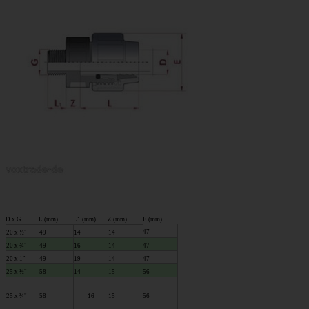
D x G
L (mm)
L1 (mm)
Z (mm)
E (mm)
47
20 x ½"
49
14
14
20 x ¾"
49
16
14
47
20 x 1"
49
19
14
47
25 x ½"
58
14
15
56
25 x ¾"
58
16
15
56