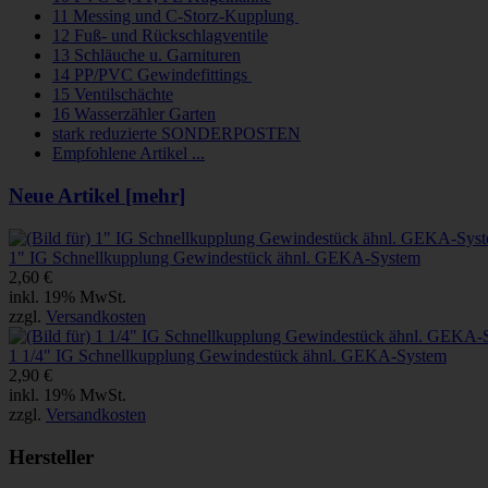
11 Messing und C-Storz-Kupplung
12 Fuß- und Rückschlagventile
13 Schläuche u. Garnituren
14 PP/PVC Gewindefittings
15 Ventilschächte
16 Wasserzähler Garten
stark reduzierte SONDERPOSTEN
Empfohlene Artikel ...
Neue Artikel [mehr]
1" IG Schnellkupplung Gewindestück ähnl. GEKA-System
2,60 €
inkl. 19% MwSt.
zzgl.
Versandkosten
1 1/4" IG Schnellkupplung Gewindestück ähnl. GEKA-System
2,90 €
inkl. 19% MwSt.
zzgl.
Versandkosten
Hersteller