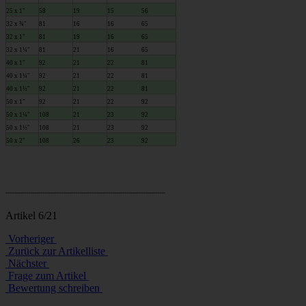
25 x 1"
58
19
15
56
32 x ¾"
81
16
16
65
32 x 1"
81
19
16
65
32 x 1¼"
81
21
16
65
40 x 1"
92
21
22
81
40 x 1¼"
92
21
22
81
40 x 1½"
92
21
22
81
50 x 1"
92
21
22
92
50 x 1¼"
108
21
23
92
50 x 1½"
108
21
23
92
50 x 2"
108
26
23
92
------------------------------------------------------------------------------
Artikel 6/21
Vorheriger
Zurück zur Artikelliste
Nächster
Frage zum Artikel
Bewertung schreiben