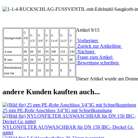
Artikel 9/15
G
G
G
G
G
G
G
Innengewinde
3/8
Vorheriger
1/2"
3/4"
1"
11/4"
11/2"
2"
"
Zurück zur Artikelliste
Nächster
A mm
69
69
82
91
108
119
136
Frage zum Artikel
B mm
34
34
42
47
59
71
86
Bewertung schreiben
Betriebsdruck
10
10
10
10
8
8
8
max bar
Dieser Artikel wurde am Donn
andere Kunden kauften auch...
25 mm PE-Rohr Anschluss 3/4"IG mit Schnellkupplung
NYLONFILTER AUSWASCHBAR für DN 150 IBC- Deckel Gr.
mittel