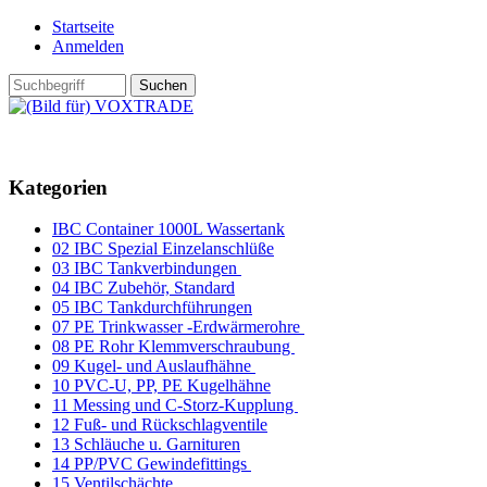
Startseite
Anmelden
Kategorien
IBC Container 1000L Wassertank
02 IBC Spezial Einzelanschlüße
03 IBC Tankverbindungen
04 IBC Zubehör, Standard
05 IBC Tankdurchführungen
07 PE Trinkwasser -Erdwärmerohre
08 PE Rohr Klemmverschraubung
09 Kugel- und Auslaufhähne
10 PVC-U, PP, PE Kugelhähne
11 Messing und C-Storz-Kupplung
12 Fuß- und Rückschlagventile
13 Schläuche u. Garnituren
14 PP/PVC Gewindefittings
15 Ventilschächte