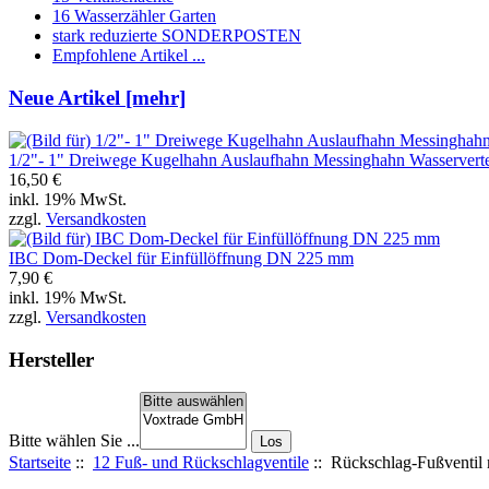
16 Wasserzähler Garten
stark reduzierte SONDERPOSTEN
Empfohlene Artikel ...
Neue Artikel [mehr]
1/2"- 1" Dreiwege Kugelhahn Auslaufhahn Messinghahn Wasservert
16,50 €
inkl. 19% MwSt.
zzgl.
Versandkosten
IBC Dom-Deckel für Einfüllöffnung DN 225 mm
7,90 €
inkl. 19% MwSt.
zzgl.
Versandkosten
Hersteller
Bitte wählen Sie ...
Startseite
::
12 Fuß- und Rückschlagventile
:: Rückschlag-Fußventil 