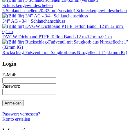
5 Schlauchschellen 20-32mm (verzinkt) Schneckengewindeschellen
3/4" AG - 3/4" Schlauchanschluss
DVGW Dichtband PTFE Teflon Band -12 m-12 mm-0,1 m
Rückschlag-Fußventil mit Saugkorb aus Nirogeflecht 1" (32mm IG)
Login
E-Mail:
Passwort:
Passwort vergessen?
Konto erstellen