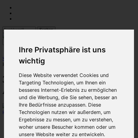
Ihre Privatsphäre ist uns
Startseite
::
09 Kugel- und Auslaufhähne
::
Kugelhähne
:: 3/4"
wichtig
Kugelhahn mit 2 x Aussengewinde
Diese Website verwendet Cookies und
3/4" Kugelhahn mit 2 x
Targeting Technologien, um Ihnen ein
Aussengewinde
besseres Internet-Erlebnis zu ermöglichen
und die Werbung, die Sie sehen, besser an
Ihre Bedürfnisse anzupassen. Diese
größeres Bild
Technologien nutzen wir außerdem, um
Ergebnisse zu messen, um zu verstehen,
Artikelnummer: #103
woher unsere Besucher kommen oder um
831 Stück auf Lager
unsere Website weiter zu entwickeln.