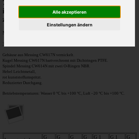
7,20 €
inkl. 19% MwSt.
Alle akzeptieren
zzgl.
Versandkosten
Einstellungen ändern
Menge:
3/4" Kugelhahn mit 2 x Aussengewinde, voller Durchgang
Gehäuse aus Messing CW617N vernickelt.
Kugel Messing CW617N hartverchromt mit Dichtringen PTFE.
Spindel Messing CW614N mit zwei O-Ringen NBR.
Hebel Leichtmetall,
rot kunststoffumspritzt.
Reduzierter Durchgang.
Betriebstemperaturen: Wasser 0 °C bis +100 °C, Luft –20 °C bis +100 °C.
G
G
G
G
G 1
G 1
G