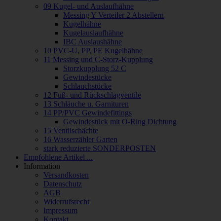
09 Kugel- und Auslaufhähne
Messing Y Verteiler 2 Abstellern
Kugelhähne
Kugelauslaufhähne
IBC Auslaushähne
10 PVC-U, PP, PE Kugelhähne
11 Messing und C-Storz-Kupplung
Storzkupplung 52 C
Gewindestücke
Schlauchstücke
12 Fuß- und Rückschlagventile
13 Schläuche u. Garnituren
14 PP/PVC Gewindefittings
Gewindestück mit O-Ring Dichtung
15 Ventilschächte
16 Wasserzähler Garten
stark reduzierte SONDERPOSTEN
Empfohlene Artikel ...
Information
Versandkosten
Datenschutz
AGB
Widerrufsrecht
Impressum
Kontakt