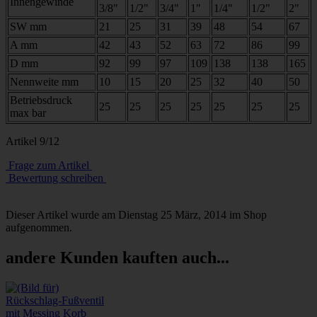
Innengewinde
3/8"
1/2"
3/4"
1"
1/4"
1/2"
2"
SW mm
21
25
31
39
48
54
67
A mm
42
43
52
63
72
86
99
D mm
92
99
97
109
138
138
165
Nennweite mm
10
15
20
25
32
40
50
Betriebsdruck
25
25
25
25
25
25
25
max bar
Artikel 9/12
Frage zum Artikel
Bewertung schreiben
Dieser Artikel wurde am Dienstag 25 März, 2014 im Shop
aufgenommen.
andere Kunden kauften auch...