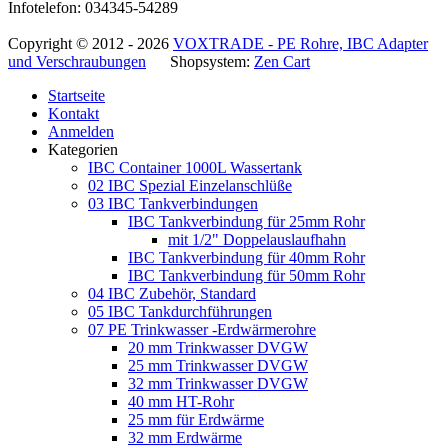
Infotelefon: 034345-54289
Copyright © 2012 - 2026
VOXTRADE - PE Rohre, IBC Adapter
und Verschraubungen
Shopsystem:
Zen Cart
Startseite
Kontakt
Anmelden
Kategorien
IBC Container 1000L Wassertank
02 IBC Spezial Einzelanschlüße
03 IBC Tankverbindungen
IBC Tankverbindung für 25mm Rohr
mit 1/2" Doppelauslaufhahn
IBC Tankverbindung für 40mm Rohr
IBC Tankverbindung für 50mm Rohr
04 IBC Zubehör, Standard
05 IBC Tankdurchführungen
07 PE Trinkwasser -Erdwärmerohre
20 mm Trinkwasser DVGW
25 mm Trinkwasser DVGW
32 mm Trinkwasser DVGW
40 mm HT-Rohr
25 mm für Erdwärme
32 mm Erdwärme