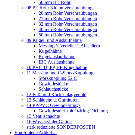
50 mm HT-Rohr
08 PE Rohr Klemmverschraubung
20 mm Rohr Verschraubungen
25 mm Rohr Verschraubungen
32 mm Rohr Verschraubungen
40 mm Rohr Verschraubungen
50 mm Rohr Verschraubungen
09 Kugel- und Auslaufhähne
Messing Y Verteiler 2 Abstellern
Kugelhähne
Kugelauslaufhähne
IBC Auslaushähne
10 PVC-U, PP, PE Kugelhähne
11 Messing und C-Storz-Kupplung
Storzkupplung 52 C
Gewindestücke
Schlauchstücke
12 Fuß- und Rückschlagventile
13 Schläuche u. Garnituren
14 PP/PVC Gewindefittings
Gewindestück mit O-Ring Dichtung
15 Ventilschächte
16 Wasserzähler Garten
stark reduzierte SONDERPOSTEN
Empfohlene Artikel ...